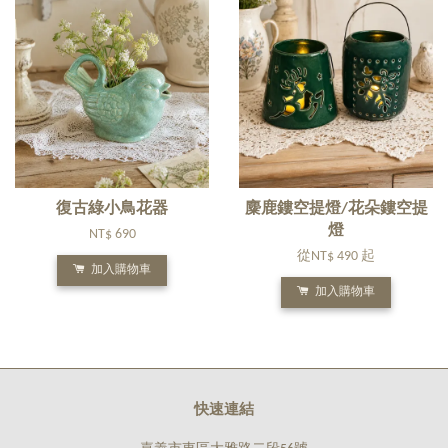
復古綠小鳥花器
麋鹿鏤空提燈/花朵鏤空提
燈
NT$ 690
從
NT$ 490
起
加入購物車
加入購物車
快速連結