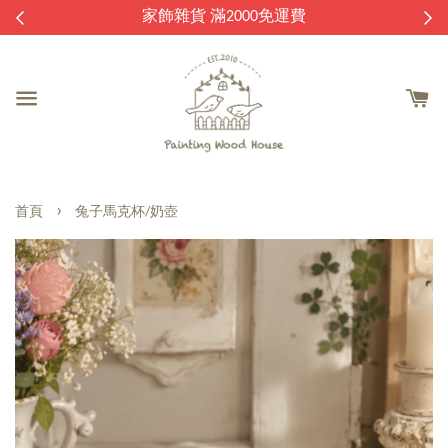
逛
家飾雜貨 滿2000免運費
›
首頁
兔子馬克杯/奶壺