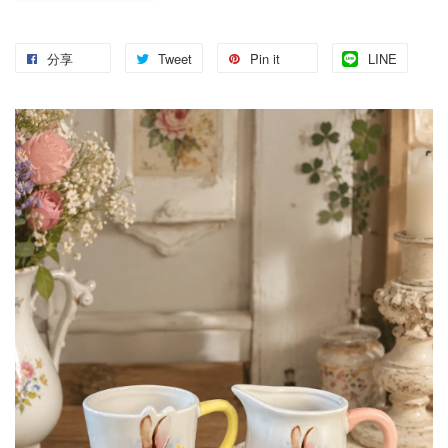
分享
Tweet
Pin it
LINE