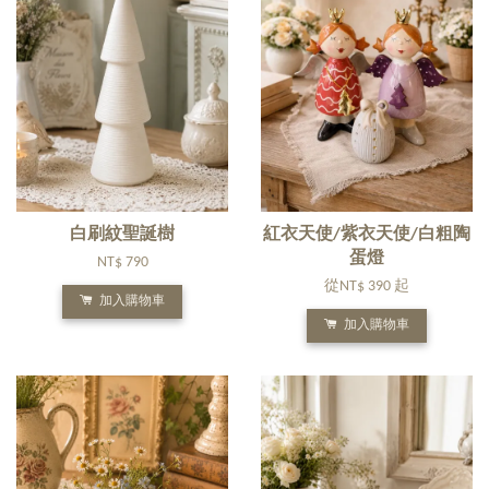
白刷紋聖誕樹
紅衣天使/紫衣天使/白粗陶
蛋燈
NT$ 790
從
NT$ 390
起
加入購物車
加入購物車