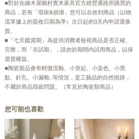
■對於在繪木屋鄉村實木家具官方經營通路所購買的
商品，若有「瑕疵&損壞」您可以在收到商品（以物
流單據上的簽收日期為準）次日起的3天內申請退换
貨。
■「七天鑑賞期」為提供消費者檢視商品是否正確、
完整，而「非試期」，請勿於期間内試用商品，以保
退貨權益。
■陶瓷製品會有輕微流釉、小突起、小染色、小黑
點、針孔、小漏釉..等情況，是工藝品的自然痕跡，
不屬於商品瑕疵問題。（常見於陶瓷類商品）
您可能也喜歡