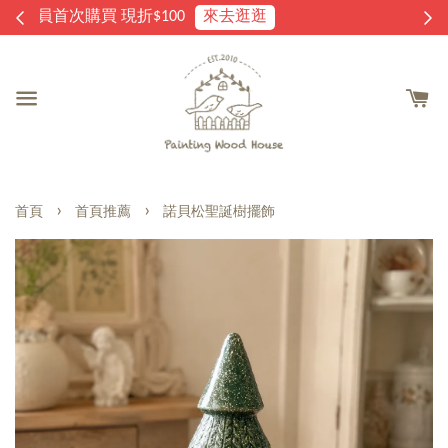
逛
家飾雜貨 滿2000免運費
›
›
首頁
首頁推薦
諾貝松聖誕樹擺飾