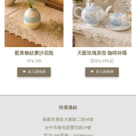
藍黃條紋磨沙花瓶
天藍玫瑰茶壺 咖啡杯碟
NT$ 390
從
NT$ 490
起
加入購物車
加入購物車
快速連結
嘉義市東區大雅路二段56號
台中市南屯區豐功路39號
官方LINE客服：@936izrwo