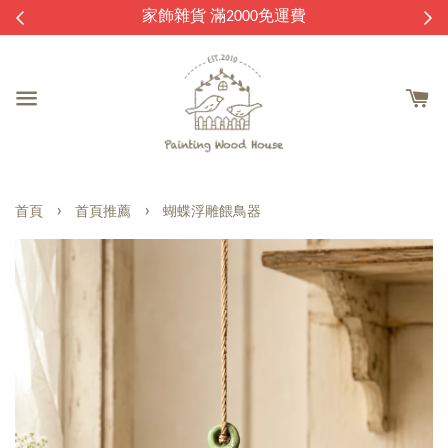
逛
家飾雜貨 滿2000免運費
›
›
首頁
首頁推薦
蝴蝶浮雕餵鳥器