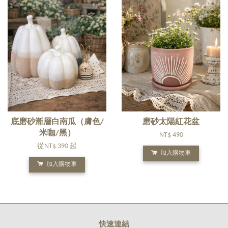
底磨砂漸層白南瓜（膚色/
磨砂太陽紅花盆
米咖/黑）
NT$ 490
從
NT$ 390
起
加入購物車
加入購物車
快速連結