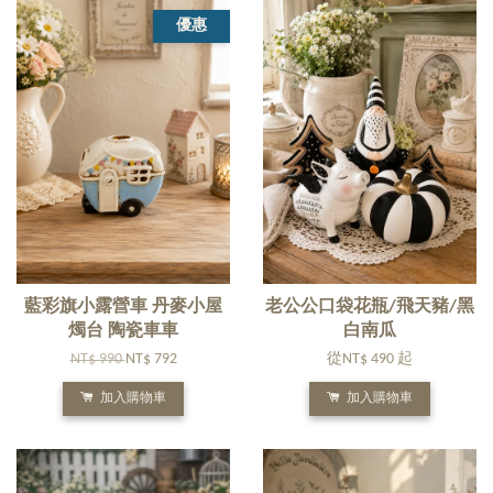
優惠
藍彩旗小露營車 丹麥小屋
老公公口袋花瓶/飛天豬/黑
燭台 陶瓷車車
白南瓜
NT$ 990
NT$ 792
從
NT$ 490
起
加入購物車
加入購物車