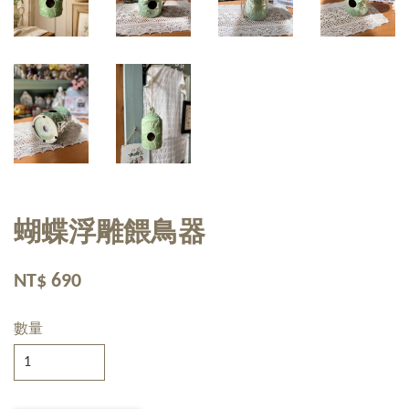
蝴蝶浮雕餵鳥器
NT$ 690
數量