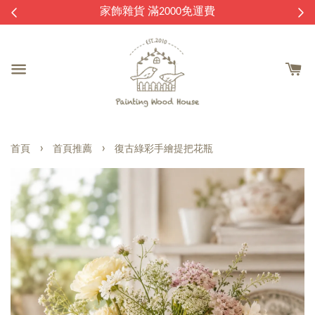
逛
家飾雜貨 滿2000免運費
›
›
首頁
首頁推薦
復古綠彩手繪提把花瓶