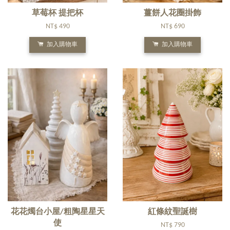
草莓杯 提把杯
薑餅人花圈掛飾
NT$ 490
NT$ 690
加入購物車
加入購物車
花花燭台小屋/粗陶星星天
紅條紋聖誕樹
使
NT$ 790