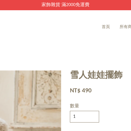
家飾雜貨 滿2000免運費
首頁
所有
雪人娃娃擺飾
NT$ 490
數量