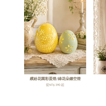
繽紛花園彩蛋燈/綠花朵鏤空燈
從
NT$ 390
起