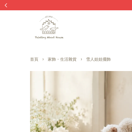
›
›
首頁
家飾・生活雜貨
雪人娃娃擺飾