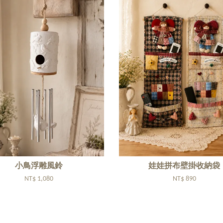
小鳥浮雕風鈴
娃娃拼布壁掛收納袋
NT$ 1,080
NT$ 890