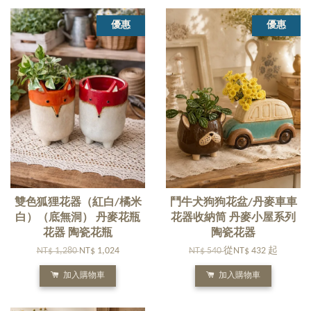
優惠
優惠
雙色狐狸花器（紅白/橘米
鬥牛犬狗狗花盆/丹麥車車
白）（底無洞） 丹麥花瓶
花器收納筒 丹麥小屋系列
花器 陶瓷花瓶
陶瓷花器
NT$ 1,280
NT$ 1,024
NT$ 540
從
NT$ 432
起
加入購物車
加入購物車