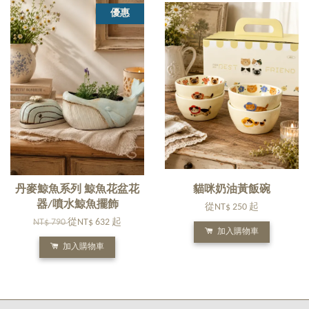
優惠
丹麥鯨魚系列 鯨魚花盆花
貓咪奶油黃飯碗
器/噴水鯨魚擺飾
從
NT$ 250
起
NT$ 790
從
NT$ 632
起
加入購物車
加入購物車