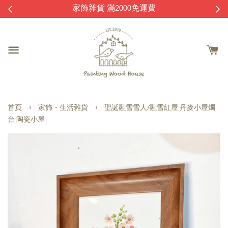
逛
家飾雜貨 滿2000免運費
›
›
首頁
家飾・生活雜貨
聖誕融雪雪人/融雪紅屋 丹麥小屋燭
台 陶瓷小屋