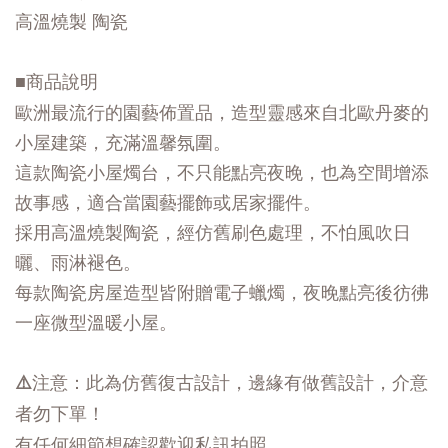
高溫燒製 陶瓷
■商品說明
歐洲最流行的園藝佈置品，造型靈感來自北歐丹麥的
小屋建築，充滿溫馨氛圍。
這款陶瓷小屋燭台，不只能點亮夜晚，也為空間增添
故事感，
適合當園藝擺飾或居家擺件。
採用高溫燒製陶瓷，經仿舊刷色處理，不怕風吹日
曬、雨淋褪色。
每款陶瓷房屋造型皆附贈電子蠟燭，夜晚點亮後彷彿
一座微型溫暖小屋。
⚠️注意：此為仿舊復古設計，邊緣有做舊設計，介意
者勿下單！
有任何細節想確認歡迎私訊拍照