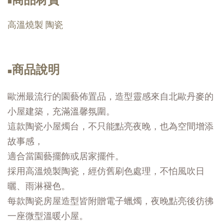
商品材質
■
高溫燒製 陶瓷
商品說明
■
歐洲最流行的園藝佈置品，造型靈感來自北歐丹麥的
小屋建築，充滿溫馨氛圍。
這款陶瓷小屋燭台，不只能點亮夜晚，也為空間增添
故事感，
適合當園藝擺飾或居家擺件。
採用高溫燒製陶瓷，經仿舊刷色處理，不怕風吹日
曬、雨淋褪色。
每款陶瓷房屋造型皆附贈電子蠟燭，夜晚點亮後彷彿
一座微型溫暖小屋。