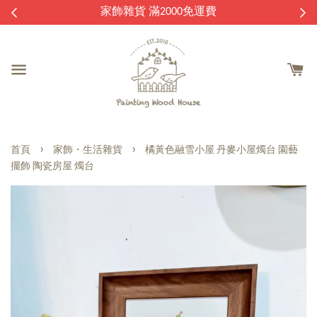
逛
家飾雜貨 滿2000免運費
›
›
首頁
家飾・生活雜貨
橘黃色融雪小屋 丹麥小屋燭台 園藝
擺飾 陶瓷房屋 燭台