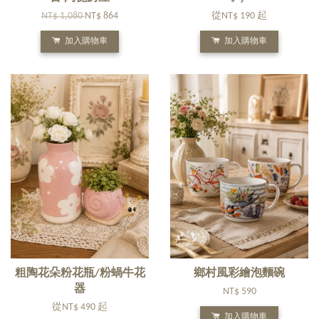
NT$ 1,080
NT$ 864
從
NT$ 190
起
加入購物車
加入購物車
粗陶花朵粉花瓶/粉蝸牛花
鄉村風彩繪泡麵碗
器
NT$ 590
從
NT$ 490
起
加入購物車