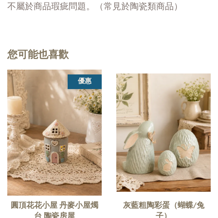
不屬於商品瑕疵問題。（常見於陶瓷類商品）
您可能也喜歡
優惠
圓頂花花小屋 丹麥小屋燭
灰藍粗陶彩蛋（蝴蝶/兔
台 陶瓷房屋
子）