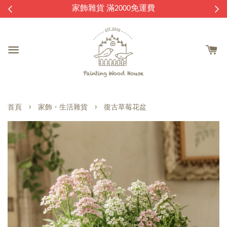
逛
家飾雜貨 滿2000免運費
›
›
首頁
家飾・生活雜貨
復古草莓花盆