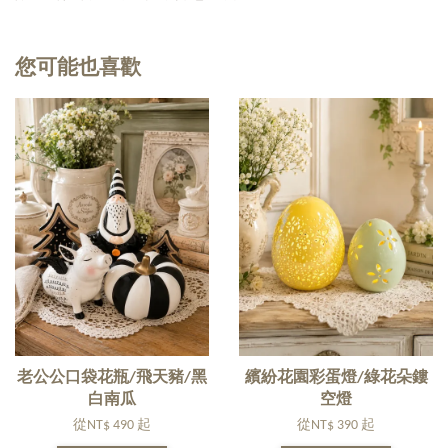
您可能也喜歡
老公公口袋花瓶/飛天豬/黑
繽紛花園彩蛋燈/綠花朵鏤
白南瓜
空燈
從
NT$ 490
起
從
NT$ 390
起