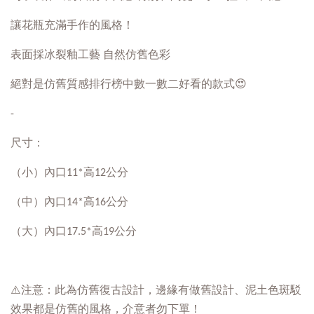
讓花瓶充滿手作的風格！
表面採冰裂釉工藝 自然仿舊色彩
絕對是仿舊質感排行榜中數一數二好看的款式😍
-
尺寸：
（小）內口11*高12公分
（中）內口14*高16公分
（大）內口17.5*高19公分
⚠️注意：此為仿舊復古設計，邊緣有做舊設計、泥土色斑駁
效果都是仿舊的風格，介意者勿下單！