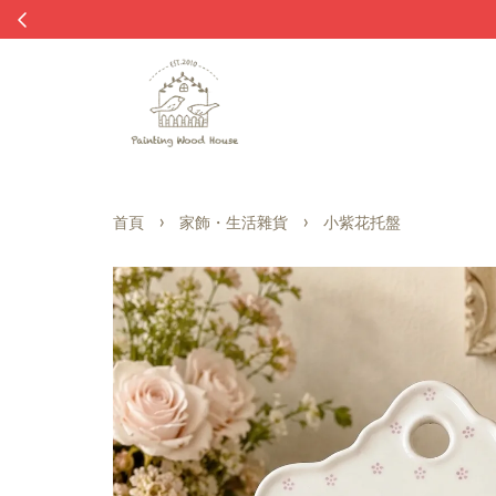
›
›
首頁
家飾・生活雜貨
小紫花托盤