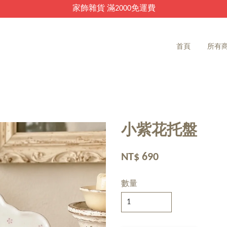
家飾雜貨 滿2000免運費
首頁
所有
小紫花托盤
NT$ 690
數量