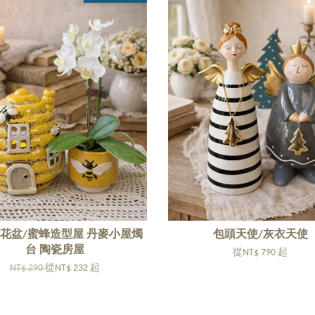
花盆/蜜蜂造型屋 丹麥小屋燭
包頭天使/灰衣天使
台 陶瓷房屋
從
NT$ 790
起
NT$ 290
從
NT$ 232
起