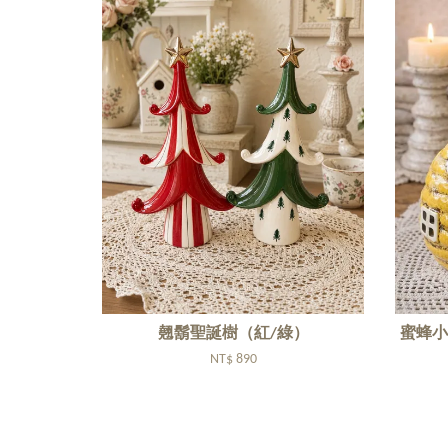
翹鬍聖誕樹（紅/綠）
蜜蜂小
NT$ 890