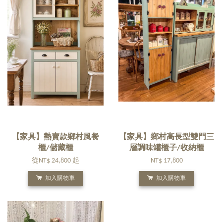
【家具】熱賣款鄉村風餐
【家具】鄉村高長型雙門三
櫃/儲藏櫃
層調味罐櫃子/收納櫃
從
NT$ 24,800
起
NT$ 17,800
加入購物車
加入購物車