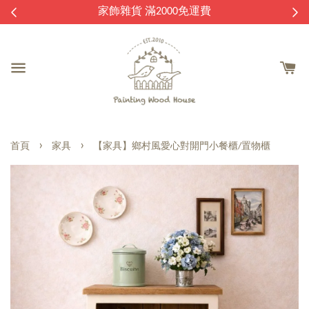
逛
家飾雜貨 滿2000免運費
›
›
首頁
家具
【家具】鄉村風愛心對開門小餐櫃/置物櫃