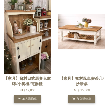
【家具】鄉村日式馬賽克磁
【家具】鄉村風車腳茶几/
磚/小餐櫃/電器櫃
沙發桌
NT$ 19,800
NT$ 15,800
加入購物車
加入購物車