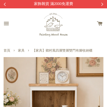
逛
家飾雜貨 滿2000免運費
›
›
首頁
家具
【家具】鄉村風四層雙層雙門有腳收納櫃