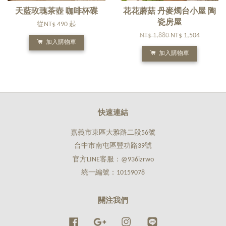
天藍玫瑰茶壺 咖啡杯碟
花花蘑菇 丹麥燭台小屋 陶
瓷房屋
從
NT$ 490
起
NT$ 1,880
NT$ 1,504
加入購物車
加入購物車
快速連結
嘉義市東區大雅路二段56號
台中市南屯區豐功路39號
官方LINE客服：@936izrwo
統一編號：10159078
關注我們
Facebook
Google
Instagram
Line