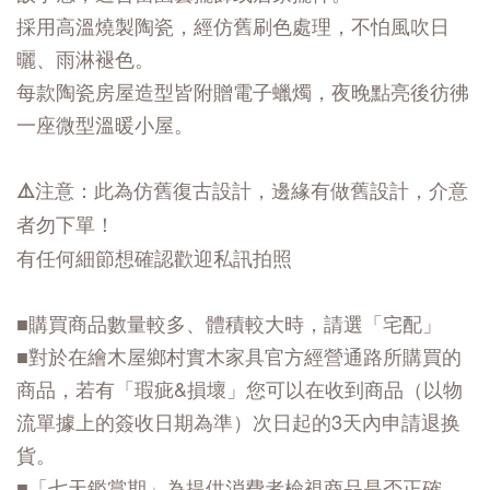
採用高溫燒製陶瓷，經仿舊刷色處理，不怕風吹日
曬、雨淋褪色。
每款陶瓷房屋造型皆附贈電子蠟燭，夜晚點亮後彷彿
一座微型溫暖小屋。
⚠️注意：此為仿舊復古設計，邊緣有做舊設計，介意
者勿下單！
有任何細節想確認歡迎私訊拍照
■購買商品數量較多、體積較大時，請選「宅配」
■對於在繪木屋鄉村實木家具官方經營通路所購買的
商品，若有「瑕疵&損壞」您可以在收到商品（以物
流單據上的簽收日期為準）次日起的3天內申請退换
貨。
■「七天鑑賞期」為提供消費者檢視商品是否正確、