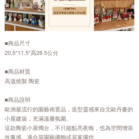
■商品尺寸
20.5*11.5*高28.5公分
■商品材質
高溫燒製 陶瓷
■商品說明
歐洲最流行的園藝佈置品，造型靈感來自北歐丹麥的
小屋建築，充滿溫馨氛圍。
這款陶瓷小屋燭台，不只能點亮夜晚，也為空間增添
故事感，
適合當園藝擺飾或居家擺件。