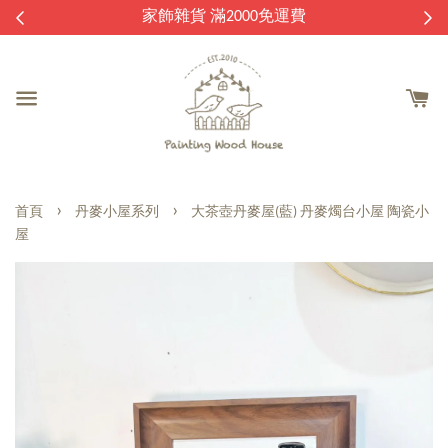
逛
家飾雜貨 滿2000免運費
›
›
首頁
丹麥小屋系列
大茶壺丹麥屋(藍) 丹麥燭台小屋 陶瓷小
屋