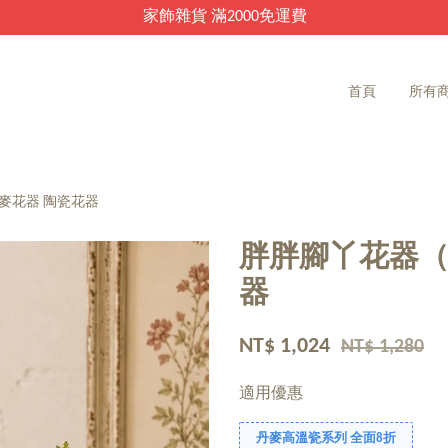
家飾雜貨 滿2000免運費
首頁
所有
麥花器 陶瓷花器
胖胖腳丫花器（
器
NT$ 1,024
NT$ 1,280
適用優惠
丹麥高溫瓷系列 全面8折