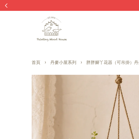
›
›
首頁
丹麥小屋系列
胖胖腳丫花器（可吊掛）丹