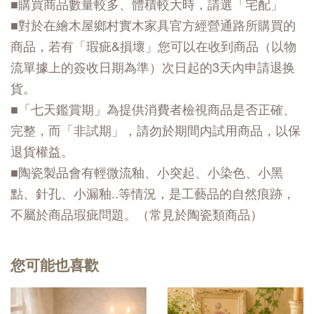
■購買商品數量較多、體積較大時，請選「宅配」
■對於在繪木屋鄉村實木家具官方經營通路所購買的
商品，若有「瑕疵&損壞」您可以在收到商品（以物
流單據上的簽收日期為準）次日起的3天內申請退换
貨。
■「七天鑑賞期」為提供消費者檢視商品是否正確、
完整，而「非試期」，請勿於期間内試用商品，以保
退貨權益。
■陶瓷製品會有輕微流釉、小突起、小染色、小黑
點、針孔、小漏釉..等情況，是工藝品的自然痕跡，
不屬於商品瑕疵問題。（常見於陶瓷類商品）
您可能也喜歡