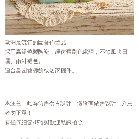
歐洲最流行的園藝佈置品，
採用高溫燒製陶瓷，經仿舊刷色處理，不怕風吹日
曬、雨淋褪色。
適合當園藝擺飾或居家擺件。
⚠️注意：此為仿舊復古設計，邊緣有做舊設計，介意
者勿下單！
有任何細節想確認歡迎私訊拍照