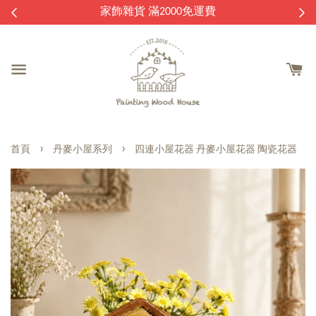
逛
家飾雜貨 滿2000免運費
›
›
首頁
丹麥小屋系列
四連小屋花器 丹麥小屋花器 陶瓷花器