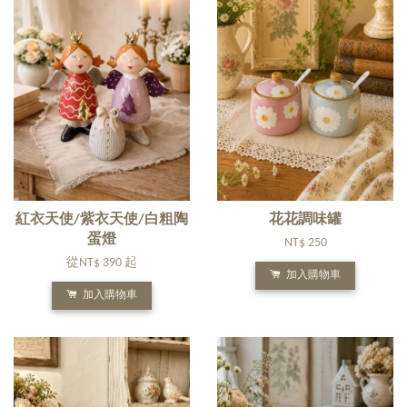
紅衣天使/紫衣天使/白粗陶
花花調味罐
蛋燈
NT$ 250
從
NT$ 390
起
加入購物車
加入購物車