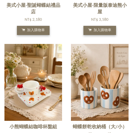
美式小屋-聖誕蝴蝶結禮品
美式小屋-限量版泰迪熊小
店
屋
NT$ 2,180
NT$ 3,580
加入購物車
加入購物車
小熊蝴蝶結咖啡杯盤組
蝴蝶餅乾收納桶（大/小）