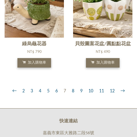
綠烏龜花器
貝殼圖案花盆/圓點點花盆
NT$ 790
NT$ 490
加入購物車
加入購物車
←
2
3
4
5
6
7
8
9
10
11
12
→
快速連結
嘉義市東區大雅路二段56號