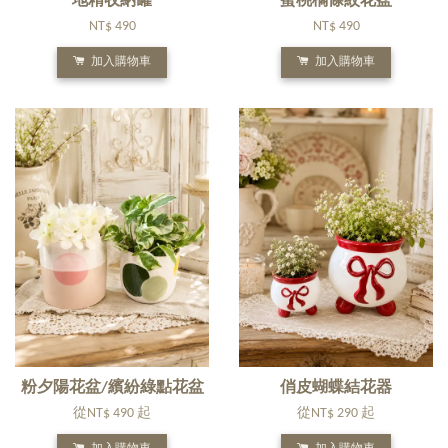
地精收納罐
蜜桃橘條紋花盆
NT$ 490
NT$ 490
加入購物車
加入購物車
粉夕陽花盆/繽紛綠點花盆
俏皮蝴蝶結花器
從
NT$ 490
起
從
NT$ 290
起